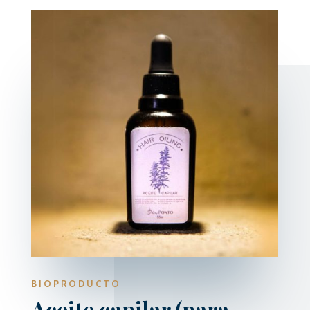
BIOPRODUCTO
Aceite
c
apilar
(
para