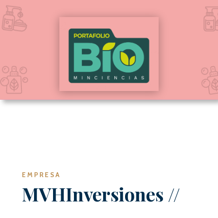
EMPRESA
MVHInversiones
//