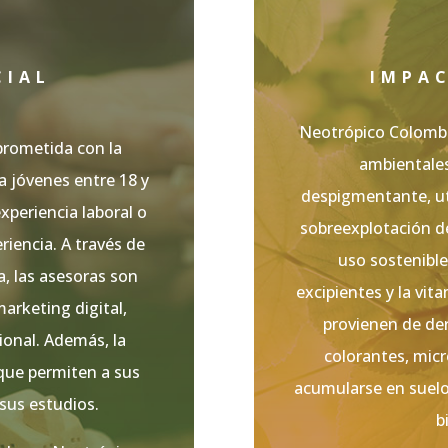
CIAL
IMPA
Neotrópico Colombi
rometida con la
ambientales
a jóvenes entre 18 y
despigmentante, uti
xperiencia laboral o
sobreexplotación d
iencia. A través de
uso sostenible
a, las asesoras son
excipientes y la vi
arketing digital,
provienen de der
ional. Además, la
colorantes, mic
 que permiten a sus
acumularse en suelo
sus estudios.
b