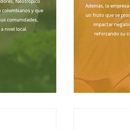
edores, Neotrópico
Además, la empresa 
n colombianos y que
un fruto que se pro
 sus comunidades,
impactar negati
a nivel local.
reforzando su c